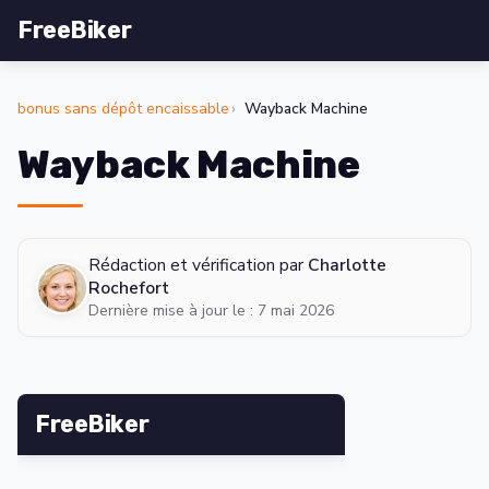
FreeBiker
bonus sans dépôt encaissable
Wayback Machine
Wayback Machine
Rédaction et vérification par
Charlotte
Rochefort
Dernière mise à jour le : 7 mai 2026