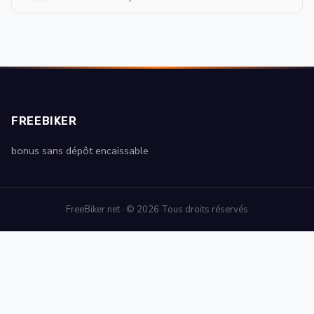
FREEBIKER
bonus sans dépôt encaissable
FreeBiker.net · © 2026 Tous droits réservés