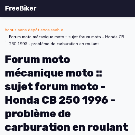
FreeBiker
bonus sans dépôt encaissable
Forum moto mécanique moto :: sujet forum moto - Honda CB
250 1996 - problème de carburation en roulant
Forum moto
mécanique moto ::
sujet forum moto -
Honda CB 250 1996 -
problème de
carburation en roulant