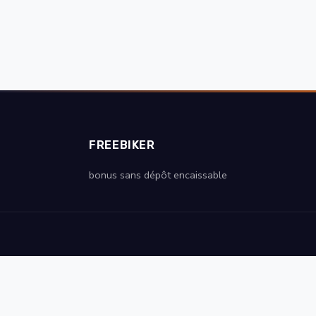
FREEBIKER
bonus sans dépôt encaissable