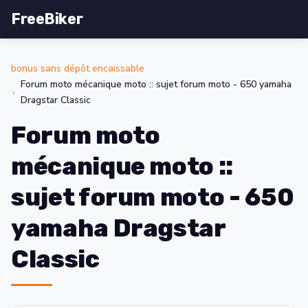
FreeBiker
bonus sans dépôt encaissable
Forum moto mécanique moto :: sujet forum moto - 650 yamaha
Dragstar Classic
Forum moto
mécanique moto ::
sujet forum moto - 650
yamaha Dragstar
Classic