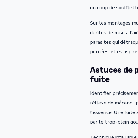
un coup de soufflett
Sur les montages mul
durites de mise à l'
parasites qui détraq
percées, elles aspir
Astuces de p
fuite
Identifier préciséme
réflexe de mécano : 
l'essence. Une fuite
par le trop-plein go
Technique infaillibl