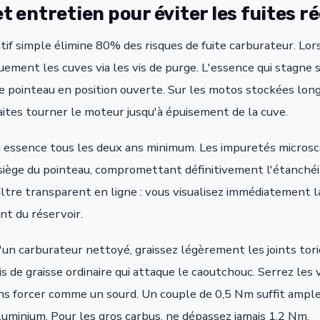
t entretien pour éviter les fuites 
if simple élimine 80% des risques de fuite carburateur. Lors
ement les cuves via les vis de purge. L'essence qui stagne s
e pointeau en position ouverte. Sur les motos stockées lon
aites tourner le moteur jusqu'à épuisement de la cuve.
à essence tous les deux ans minimum. Les impuretés micros
iège du pointeau, compromettant définitivement l'étanchéité
filtre transparent en ligne : vous visualisez immédiatement l
nt du réservoir.
un carburateur nettoyé, graissez légèrement les joints tori
ais de graisse ordinaire qui attaque le caoutchouc. Serrez les v
ns forcer comme un sourd. Un couple de 0,5 Nm suffit ampl
aluminium. Pour les gros carbus, ne dépassez jamais 1,2 Nm.