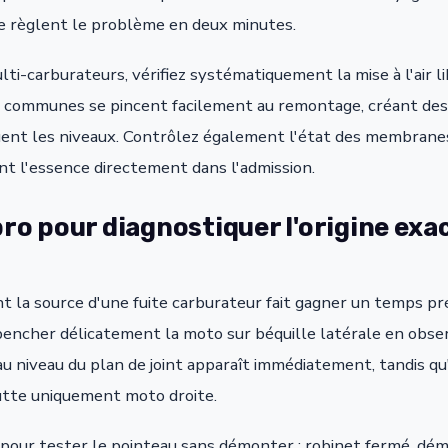
e règlent le problème en deux minutes.
ti-carburateurs, vérifiez systématiquement la mise à l'air li
air communes se pincent facilement au remontage, créant de
uent les niveaux. Contrôlez également l'état des membranes 
ent l'essence directement dans l'admission.
ro pour diagnostiquer l'origine exac
nt la source d'une fuite carburateur fait gagner un temps pr
pencher délicatement la moto sur béquille latérale en obse
 au niveau du plan de joint apparaît immédiatement, tandis 
utte uniquement moto droite.
e pour tester le pointeau sans démonter : robinet fermé, dé