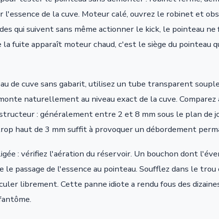
 l'essence de la cuve. Moteur calé, ouvrez le robinet et obs
des qui suivent sans même actionner le kick, le pointeau ne f
e la fuite apparaît moteur chaud, c'est le siège du pointeau qu
au de cuve sans gabarit, utilisez un tube transparent souple 
monte naturellement au niveau exact de la cuve. Comparez 
nstructeur : généralement entre 2 et 8 mm sous le plan de jo
trop haut de 3 mm suffit à provoquer un débordement perm
gée : vérifiez l'aération du réservoir. Un bouchon dont l'év
e le passage de l'essence au pointeau. Soufflez dans le trou 
irculer librement. Cette panne idiote a rendu fous des dizain
 fantôme.