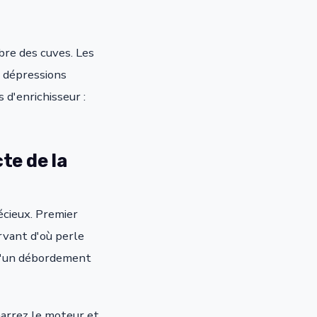
bre des cuves. Les
s dépressions
d'enrichisseur :
te de la
écieux. Premier
rvant d'où perle
qu'un débordement
marrez le moteur et