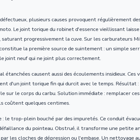
défectueux, plusieurs causes provoquent régulièrement des
oto. Le joint torique du robinet d'essence vieillissant laiss
saturant progressivement la cuve. Sur les carburateurs Miku
 constitue la première source de suintement : un simple serr
 joint neuf qui ne joint plus correctement.
mal étanchées causent aussi des écoulements insidieux. Ces v
t d'un joint torique fin qui durcit avec le temps. Résultat 
rle sur le corps du carbu. Solution immédiate : remplacer ces 
ils coûtent quelques centimes.
e : le trop-plein bouché par des impuretés. Ce conduit évacu
défaillance du pointeau. Obstrué, il transforme une petite a
ar les cloches de dépression ou l'embase. Un nettoyage au f