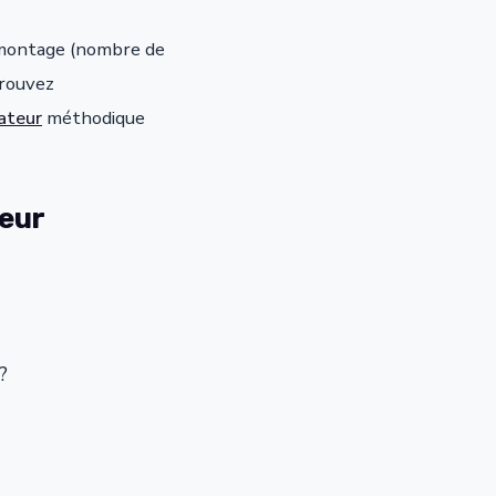
 démontage (nombre de
trouvez
ateur
méthodique
teur
?