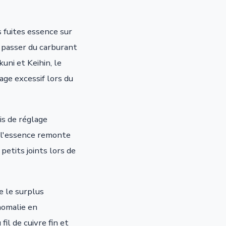
 fuites essence sur
e passer du carburant
ni et Keihin, le
age excessif lors du
is de réglage
: l'essence remonte
petits joints lors de
e le surplus
nomalie en
il de cuivre fin et