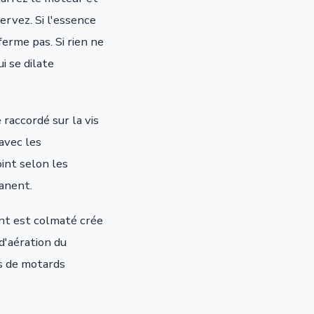
ervez. Si l'essence
erme pas. Si rien ne
i se dilate
raccordé sur la vis
avec les
int selon les
anent.
ent est colmaté crée
d'aération du
es de motards